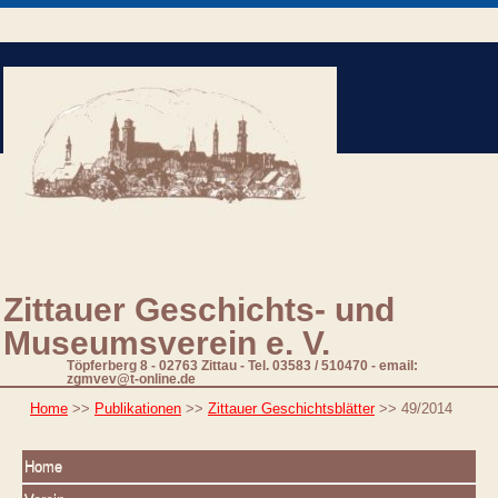
Zittauer Geschichts- und
Museumsverein e. V.
Töpferberg 8 - 02763 Zittau - Tel. 03583 / 510470 - email:
zgmvev@t-online.de
Home
>>
Publikationen
>>
Zittauer Geschichtsblätter
>>
49/2014
Home